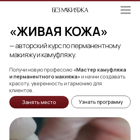
«ЖИВАЯ КОЖА»
— авторский курс по перманентному
макияжу и камуфляжу.
Получи новую профессию
«Мастер камуфляжа
и перманентного макияжа»
и начни создавать
красоту, уверенность и гармонию для
клиентов.
Узнать программу
Занять место