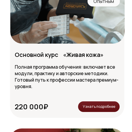
Опытным
Основной курс «Живая кожа»
Полная программа обучения: включает все
модули, практику и авторские методики.
Готовый путь к профессии мастера премиум-
уровня.
220 000₽
Узнать подробнее
Каж
с 
и получает 