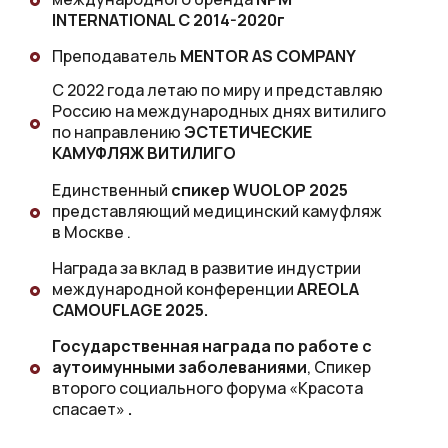
INTERNATIONAL С 2014-2020г
Преподаватель
MENTOR AS COMPANY
С 2022 года летаю по миру и представляю
Россию на международных днях витилиго
по направлению
ЭСТЕТИЧЕСКИЕ
КАМУФЛЯЖ ВИТИЛИГО
Единственный
спикер WUOLOP 2025
представляющий медицинский камуфляж
в Москве .
Награда за вклад в развитие индустрии
международной конференции
AREOLA
Эстетическая медицина
CAMOUFLAGE 2025.
и камуфляж кожи в 2025 году
Государственная награда по работе с
аутоимунными заболеваниями
, Спикер
второго социального форума «Красота
спасает»
.