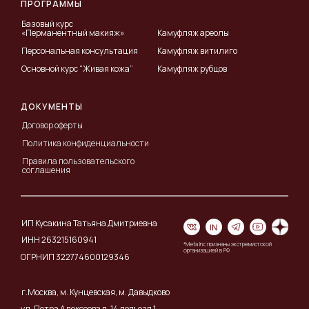
ПРОГРАММЫ
Базовый курс
«Перманентный макияж»
Камуфляж ареолы
Персональная консультация
Камуфляж витилиго
Основной курс “Живая кожа”
Камуфляж рубцов
ДОКУМЕНТЫ
Договор оферты
Политика конфиденциальности
Правила пользовательского
соглашения
ИП Кусакина Татьяна Дмитриевна
ИНН 263215160941
*Meta Inc признаны экстремистской
организацией в РФ
ОГРНИП 322774600129346
г.Москва, м. Кунцевская, м. Давыдково
ул. Петра Алексеева д. 14 подъезд 1