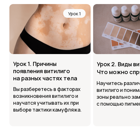
Урок 1
Каж
с 
и получает 
Урок 1. Причины
Урок 2. Виды в
появления витилиго
Что можно спр
на разных частях тела
Научитесь разли
Вы разберетесь в факторах
витилиго и поним
возникновения витилиго и
зоны реально за
научатся учитывать их при
с помощью пигме
выборе тактики камуфляжа.